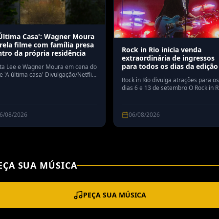
 Última Casa': Wagner Moura
rela filme com família presa
Rock in Rio inicia venda
tro da própria residência
extraordinária de ingressos
para todos os dias da edição
ta Lee e Wagner Moura em cena do
2026
e 'A última casa' Divulgação/Netflix
Rock in Rio divulga atrações para os
ta Lee e Wagner Moura despertam
dias 6 e 13 de setembro O Rock in R
 instinto de sobrevivência para
iniciou a venda extraordinária de
erpretar um casal preso dentro de
ingressos para todos os dias da edi
a em "A Última Casa", o novo thriller
de 2026. A venda teve início às 12h
ológico da Netflix. Em entrevista à
6/08/2026
06/08/2026
desta quarta-feira (6), pelo site da
cia Reuters, a atriz de "Vidas
Ticketmaster. Os ingressos disponív
são remanescentes da venda geral,
proven
EÇA SUA MÚSICA
PEÇA SUA MÚSICA