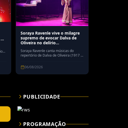
Soraya Ravenle vive o milagre
supremo de evocar Dalva de
 de
Oliveira no delírio
dramatúrgico do autor Renato
Soraya Ravenle canta músicas do
io
Borghi
repertório de Dalva de Oliveira (1917 –
1972) no espetáculo 'Minha estrela
ção
Dalva', escrito por Renato Borghi João
06/08/2026
Caldas / Divulgação ♫ CRÍTICA DE
MUSICAL DE TEATRO Título: Minha
eis
estrela Dalva Dramaturgia: Renato
Borghi Direção: Elias Andreato e Elcio
Nogueira Seixas
PUBLICIDADE
PROGRAMAÇÃO