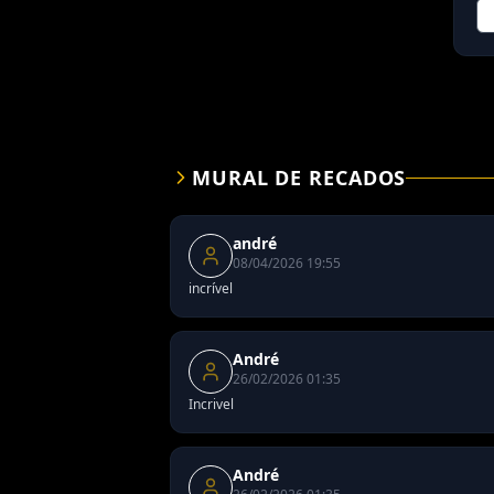
MURAL DE RECADOS
andré
08/04/2026 19:55
incrível
André
26/02/2026 01:35
Incrivel
André