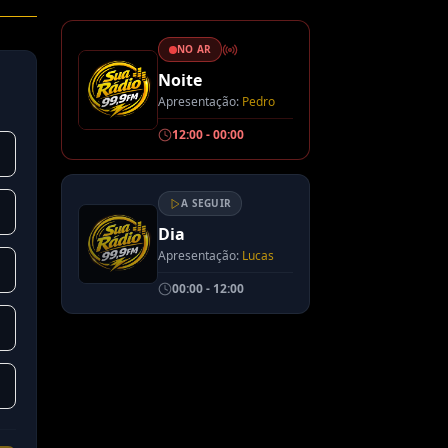
NO AR
Noite
Apresentação:
Pedro
12:00
-
00:00
A SEGUIR
Dia
Apresentação:
Lucas
00:00
-
12:00