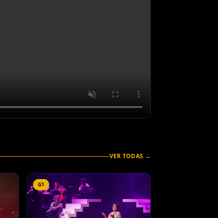
VER TODAS →
G1