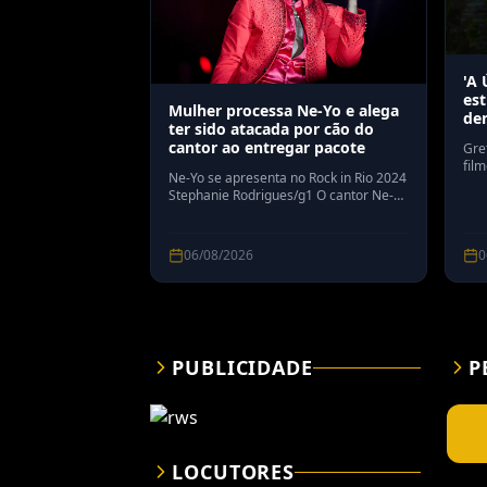
'A
est
Mulher processa Ne-Yo e alega
den
ter sido atacada por cão do
cantor ao entregar pacote
Gre
film
Ne-Yo se apresenta no Rock in Rio 2024
Gre
Stephanie Rodrigues/g1 O cantor Ne-Yo
seu
foi processado por uma mulher que
int
alega ter sido atacada pelo do cachorro
cas
do artista. Segundo a revista
psic
06/08/2026
0
"Billboard", o cão teria atacado
agên
Dominique Bridget de forma "repentina
e sem alarde" enquanto fazia a entrega
de um pa
PUBLICIDADE
P
LOCUTORES